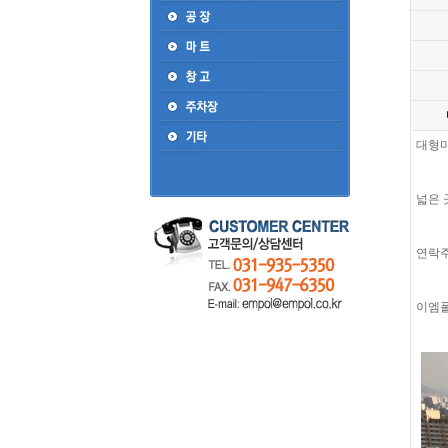
대형마
넓은 
연락
이엠폴리