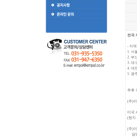
전국 
- 지
1. 서
2. 부
3. 대
4. 대
5. 광
추후 
(주)
미국 
(현지
(주)이
담당