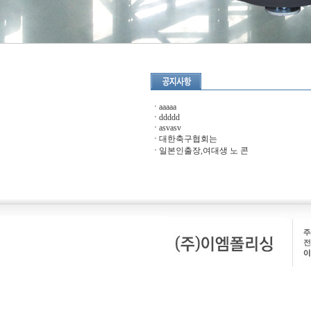
aaaaa
ddddd
asvasv
대한축구협회는
일본인출장,여대생 노 콘