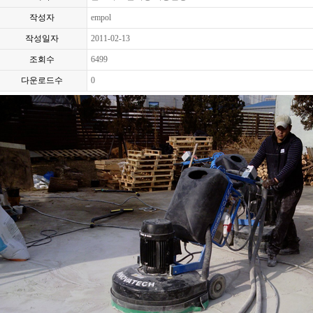
작성자
empol
작성일자
2011-02-13
조회수
6499
다운로드수
0